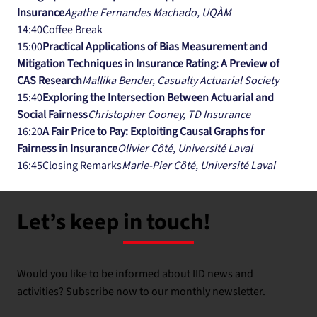
Insurance
Agathe Fernandes Machado, UQÀM
14:40Coffee Break
15:00
Practical Applications of Bias Measurement and 
Mitigation Techniques in Insurance Rating: A Preview of 
CAS Research
Mallika Bender, Casualty Actuarial Society
15:40
Exploring the Intersection Between Actuarial and 
Social Fairness
Christopher Cooney, TD Insurance
16:20
A Fair Price to Pay: Exploiting Causal Graphs for 
Fairness in Insurance
Olivier Côté, Université Laval
16:45Closing Remarks
Marie-Pier Côté, Université Laval
Let’s keep in touch!
Would you like to be informed about IID news and
activities? Subscribe now to our monthly newsletter.