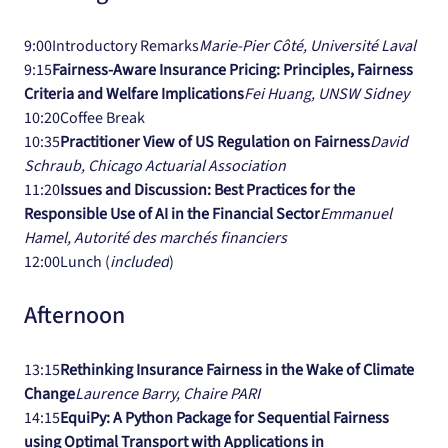
9:00Introductory Remarks
Marie-Pier Côté, Université Laval
9:15
Fairness-Aware Insurance Pricing: Principles, Fairness 
Criteria and Welfare Implications
Fei Huang, UNSW Sidney
10:20Coffee Break
10:35
Practitioner View of US Regulation on Fairness
David 
Schraub, Chicago Actuarial Association
11:20
Issues and Discussion: Best Practices for the 
Responsible Use of AI in the Financial Sector
Emmanuel 
Hamel, Autorité des marchés financiers
12:00Lunch (
included
)
Afternoon
13:15
Rethinking Insurance Fairness in the Wake of Climate 
Change
Laurence Barry, Chaire PARI
14:15
EquiPy: A Python Package for Sequential Fairness 
using Optimal Transport with Applications in 