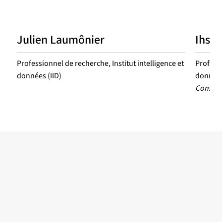
Julien Laumônier
Ihsen
Professionnel de recherche, Institut intelligence et
Professi
données (IID)
données
Conseil