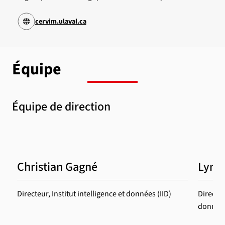
cervim.ulaval.ca
Équipe
Équipe de direction
Christian Gagné
Lynda
Directeur, Institut intelligence et données (IID)
Directri
données