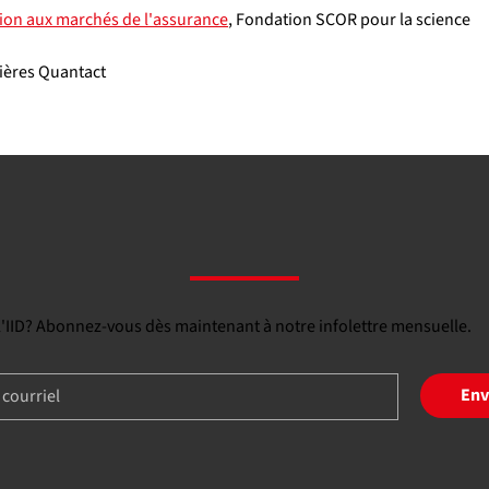
tion aux marchés de l'assurance
, Fondation SCOR pour la science
cières Quantact
 l'IID? Abonnez-vous dès maintenant à notre infolettre mensuelle.
Env