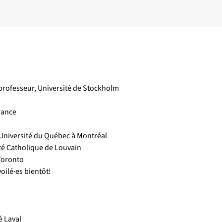
 professeur, Université de Stockholm
rance
Université du Québec à Montréal
té Catholique de Louvain
 Toronto
voilé·es bientôt!
é Laval