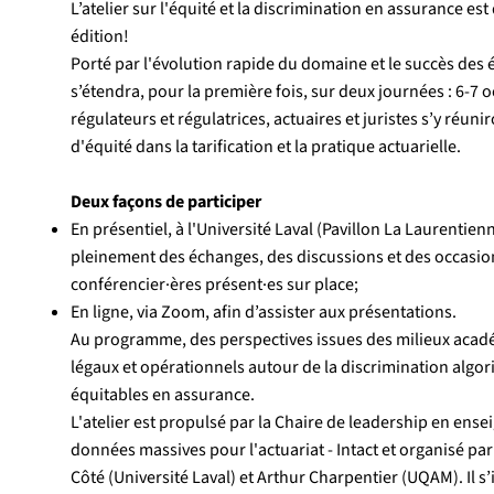
L’atelier sur l'équité et la discrimination en assurance es
édition!
Porté par l'évolution rapide du domaine et le succès des é
s’étendra, pour la première fois, sur deux journées : 6-7 
régulateurs et régulatrices, actuaires et juristes s’y réun
d'équité dans la tarification et la pratique actuarielle.
Deux façons de participer
En présentiel, à l'Université Laval (Pavillon La Laurentien
pleinement des échanges, des discussions et des occasio
conférencier·ères présent·es sur place;
En ligne, via Zoom, afin d’assister aux présentations.
Au programme, des perspectives issues des milieux acad
légaux et opérationnels autour de la discrimination algo
équitables en assurance.
L'atelier est propulsé par la Chaire de leadership en ens
données massives pour l'actuariat - Intact et organisé par
Côté (Université Laval) et Arthur Charpentier (UQAM). Il s’