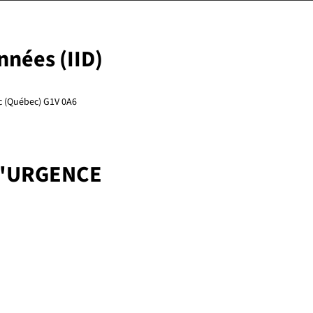
onnées (IID)
ec (Québec) G1V 0A6
D'URGENCE