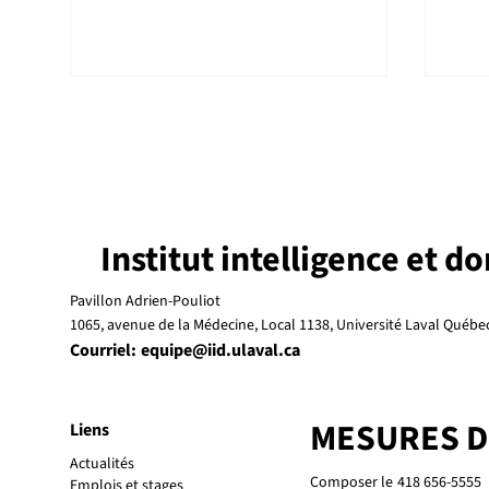
Institut intelligence et d
31 mars 2026 : date limite
La s
Pavillon Adrien-Pouliot
pour trois bourses
thèm
1065, avenue de la Médecine, Local 1138, Université Laval Québ
d'excellence de l'IID
conf
Courriel:
equipe@iid.ulaval.ca
202
MESURES 
Liens
Actualités
Composer le
418 656-5555
Emplois et stages