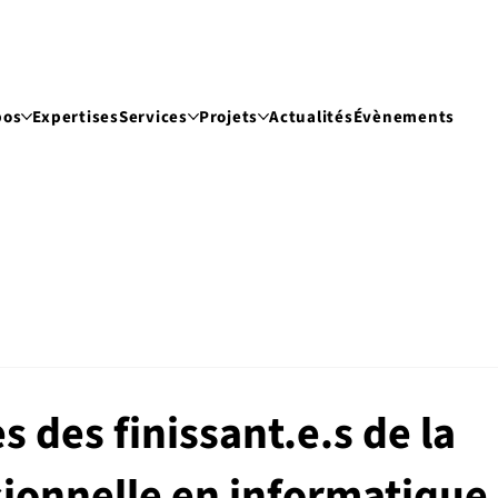
pos
Expertises
Services
Projets
Actualités
Évènements
s des finissant.e.s de la
sionnelle en informatique