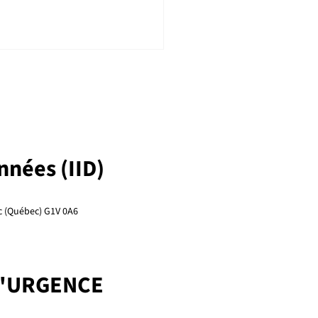
onnées (IID)
ouveraineté numérique,
e central des des
ec (Québec) G1V 0A6
érences et webinaires IID
6
D'URGENCE