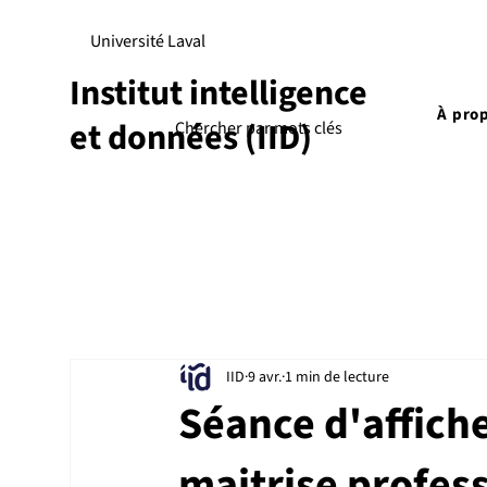
Université Laval
Institut intelligence
À pro
et données (IID)
IID
9 avr.
1 min de lecture
Séance d'affiche
maitrise profes