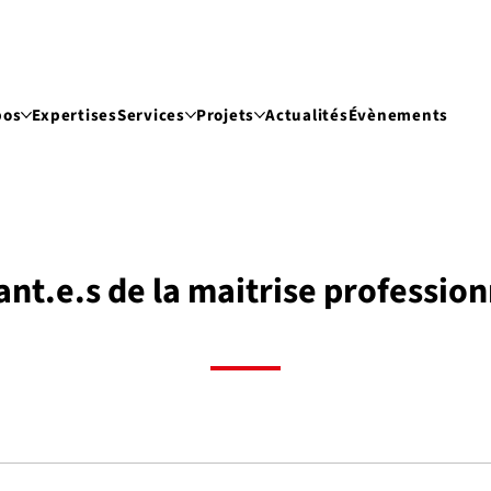
pos
Expertises
Services
Projets
Actualités
Évènements
ant.e.s de la maitrise profession