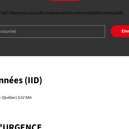
 l'IID? Abonnez-vous dès maintenant à notre infolettre mensuelle.
Env
onnées (IID)
ec (Québec) G1V 0A6
D'URGENCE