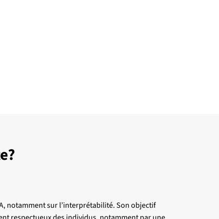
te?
 notamment sur l’interprétabilité. Son objectif
ement respectueux des individus, notamment par une