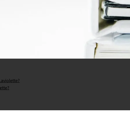
aviolette?
ette?