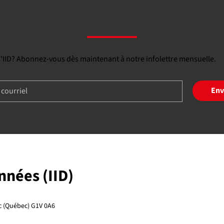
 l'IID? Abonnez-vous dès maintenant à notre infolettre mensuelle.
Env
onnées (IID)
ec (Québec) G1V 0A6