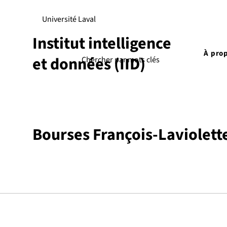
Université Laval
Institut intelligence
À pro
et données (IID)
Bourses François-Laviolett