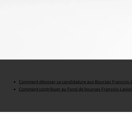
Comment déposer sa candidature aux Bourses François-L
Comment contribuer au Fond de bourses François-Laviol