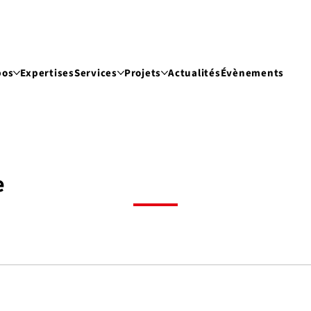
pos
Expertises
Services
Projets
Actualités
Évènements
e