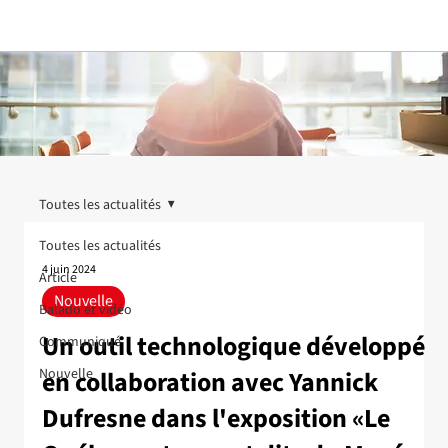
Toutes les actualités
Toutes les actualités
4 juin 2024
Article
Nouvelle
Balado et vidéo
Un outil technologique développé
Communiqué
Nouvelle
en collaboration avec Yannick
Dufresne dans l'exposition «Le