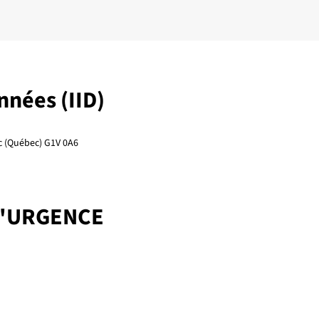
onnées (IID)
ec (Québec) G1V 0A6
D'URGENCE