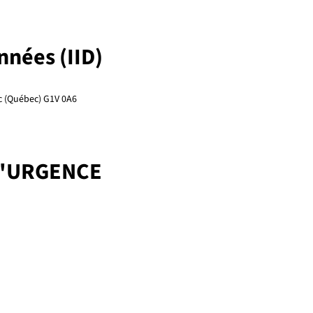
onnées (IID)
ec (Québec) G1V 0A6
D'URGENCE