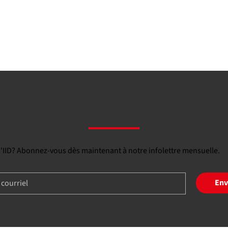
 l'IID? Abonnez-vous dès maintenant à notre infolettre mensuelle.
Env