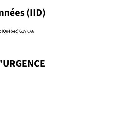
onnées (IID)
ec (Québec) G1V 0A6
D'URGENCE