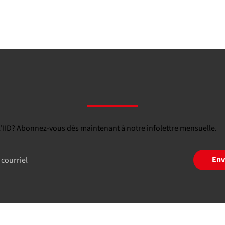
 l'IID? Abonnez-vous dès maintenant à notre infolettre mensuelle.
Env