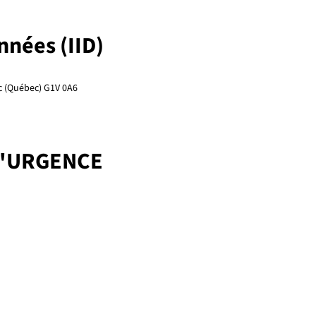
onnées (IID)
ec (Québec) G1V 0A6
D'URGENCE