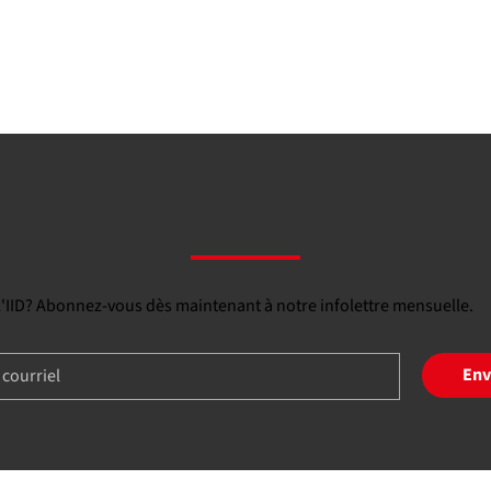
 l'IID? Abonnez-vous dès maintenant à notre infolettre mensuelle.
Env