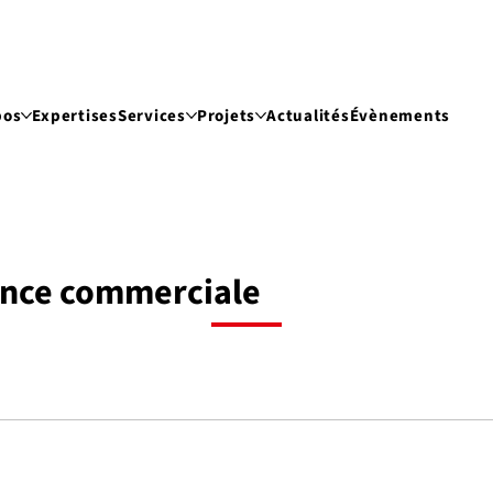
pos
Expertises
Services
Projets
Actualités
Évènements
ance commerciale