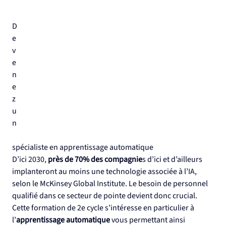
D
e
v
e
n
e
z 
u
n
spécialiste en apprentissage automatique
D’ici 2030, 
près de 70% des compagnie
s d’ici et d’ailleurs 
implanteront au moins une technologie associée à l’IA, 
selon le McKinsey Global Institute. Le besoin de personnel 
qualifié dans ce secteur de pointe devient donc crucial.
Cette formation de 2e cycle s’intéresse en particulier à 
l’
apprentissage automatique
 vous permettant ainsi 