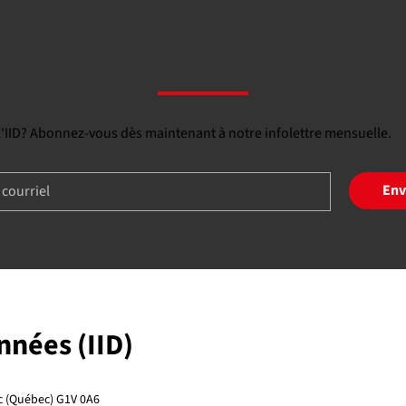
 l'IID? Abonnez-vous dès maintenant à notre infolettre mensuelle.
Env
onnées (IID)
ec (Québec) G1V 0A6