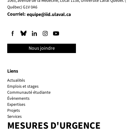
1065, avenue de la Médecine, Local 1138, Université Laval Québec (
Québec) G1V 0A6
Courriel:
equipe@iid.ulaval.ca
Nous joindre
Liens
Actualités
Emplois et stages
Communauté étudiante
Évènements
Expertises
Projets
Services
MESURES D'URGENCE