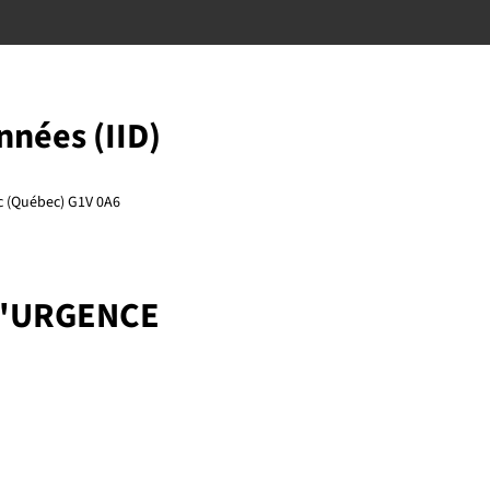
onnées (IID)
ec (Québec) G1V 0A6
D'URGENCE