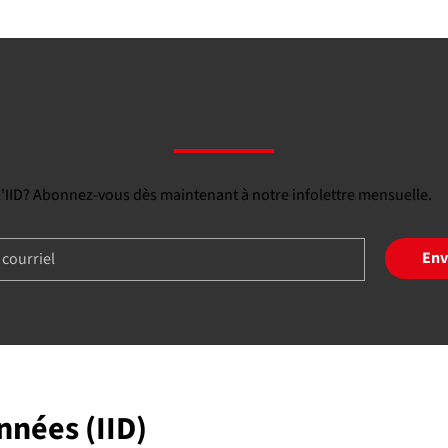
 l'IID? Abonnez-vous dès maintenant à notre infolettre mensuelle.
Env
onnées (IID)