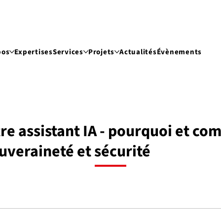
pos
Expertises
Services
Projets
Actualités
Évènements
re assistant IA - pourquoi et co
ouveraineté et sécurité