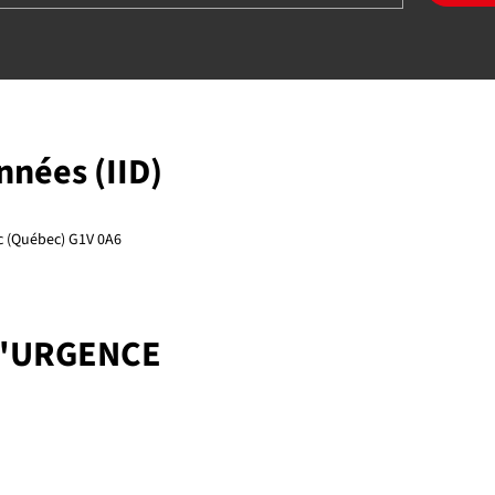
onnées (IID)
ec (Québec) G1V 0A6
D'URGENCE