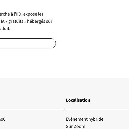
che à l’IID, expose les
s IA « gratuits » hébergés sur
oduit.
Localisation
h00
Événement hybride
Sur Zoom