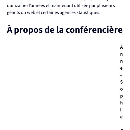
quinzaine d’années et maintenant utilisée par plusieurs 
géants du web et certaines agences statistiques.
À propos de la conférencière
A
n
n
e
-
S
o
p
h
i
e