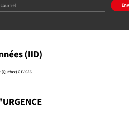
Env
onnées (IID)
ec (Québec) G1V 0A6
D'URGENCE