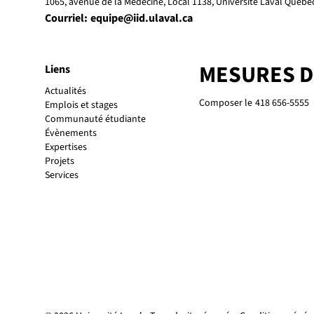
1065, avenue de la Médecine, Local 1138, Université Laval Québ
Courriel:
equipe@iid.ulaval.ca
MESURES 
Liens
Actualités
Composer le
418 656-5555
Emplois et stages
Communauté étudiante
Évènements
Expertises
Projets
Services