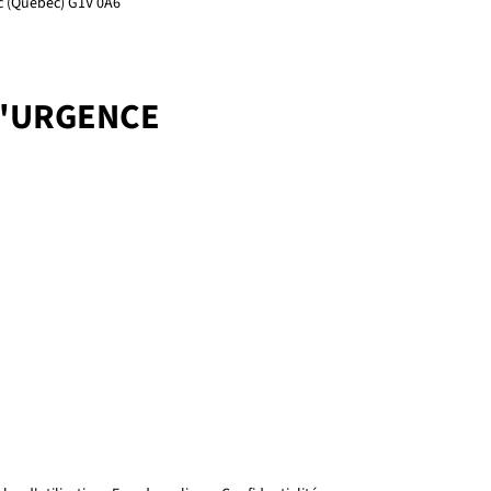
ec (Québec) G1V 0A6
D'URGENCE