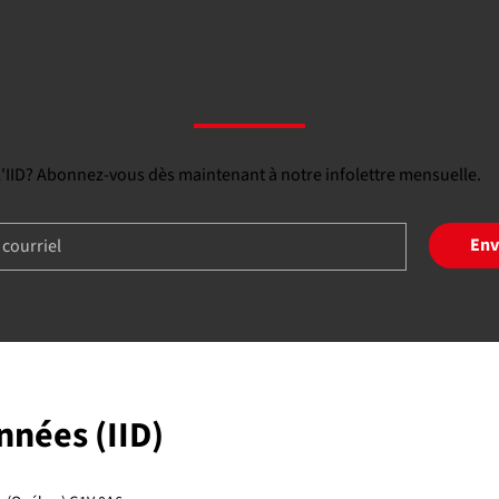
 l'IID? Abonnez-vous dès maintenant à notre infolettre mensuelle.
Env
onnées (IID)