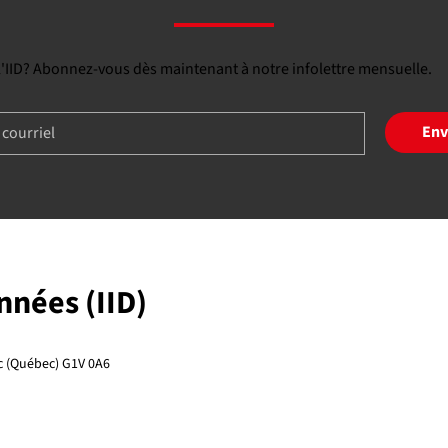
 l'IID? Abonnez-vous dès maintenant à notre infolettre mensuelle.
Env
onnées (IID)
ec (Québec) G1V 0A6