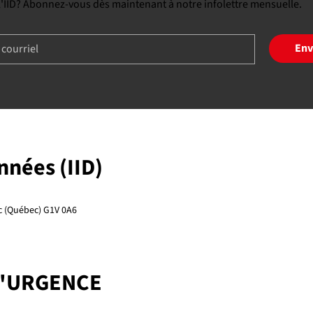
 l'IID? Abonnez-vous dès maintenant à notre infolettre mensuelle.
Env
onnées (IID)
ec (Québec) G1V 0A6
D'URGENCE