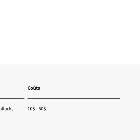
Coûts
llack,
10$ - 50$