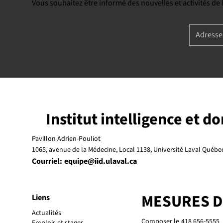
Vous souhaitez être informé des nouvelles et activités de
Institut intelligence et d
Pavillon Adrien-Pouliot
1065, avenue de la Médecine, Local 1138, Université Laval Québ
Courriel:
equipe@iid.ulaval.ca
MESURES 
Liens
Actualités
Composer le
418 656-5555
Emplois et stages