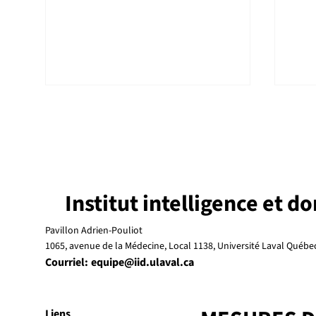
Institut intelligence et d
Enquête NETendances sur l'IA
La s
Pavillon Adrien-Pouliot
générative : plus d'un
thèm
1065, avenue de la Médecine, Local 1138, Université Laval Québ
Québécois sur deux l'utilise
conf
Courriel:
equipe@iid.ulaval.ca
désormais
202
Liens