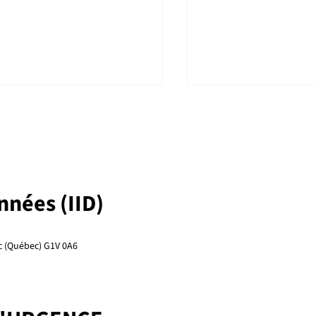
L’IID accueille 11 no
chercheuses et nou
chercheurs parmi se
L’Institut intelligence 
membres réguliers 
souhaite la bienvenue 
collaborateurs!
chercheuses et cherche
onnées (IID)
joignent à ses rangs, po
ouveraineté numérique,
le nombre total de me
réguliers et collaborate
e central des des
ec (Québec) G1V 0A6
expe
érences et webinaires IID
6