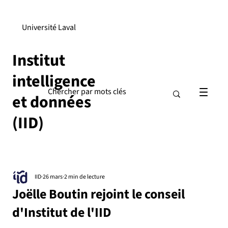
Université Laval
Institut
intelligence
et données
(IID)
IID
26 mars
2 min de lecture
Joëlle Boutin rejoint le conseil
d'Institut de l'IID