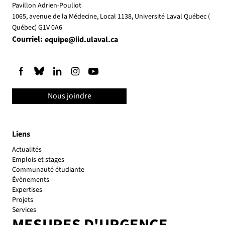
Pavillon Adrien-Pouliot
1065, avenue de la Médecine, Local 1138, Université Laval Québec (
Québec) G1V 0A6
La souveraineté numérique, thème central
Courriel:
equipe@iid.ulaval.ca
des des conférences et webinaires IID 2026
Nous joindre
Liens
Actualités
Emplois et stages
Communauté étudiante
Évènements
Expertises
Projets
Services