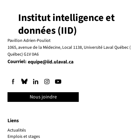
Institut intelligence et
données (IID)
Pavillon Adrien-Pouliot
1065, avenue de la Médecine, Local 1138, Université Laval Québec (
Québec) G1V 0A6
2e édition du Rendez-vous IA en Abitibi-
Courriel:
equipe@iid.ulaval.ca
Témiscamingue le 20 mai 2026
Nous joindre
Liens
Actualités
Emplois et stages