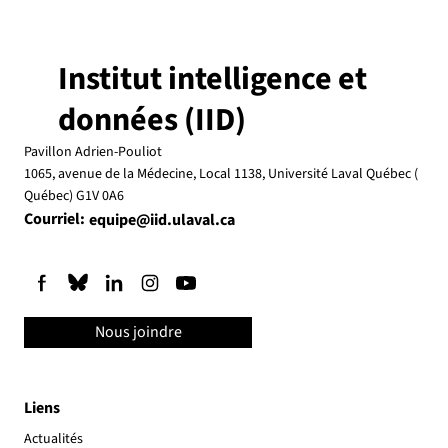
Institut intelligence et
données (IID)
Pavillon Adrien-Pouliot
1065, avenue de la Médecine, Local 1138, Université Laval Québec (
Québec) G1V 0A6
2e édition du Rendez-vous IA en Abitibi-
Courriel:
equipe@iid.ulaval.ca
Témiscamingue le 20 mai 2026
Nous joindre
Liens
Actualités