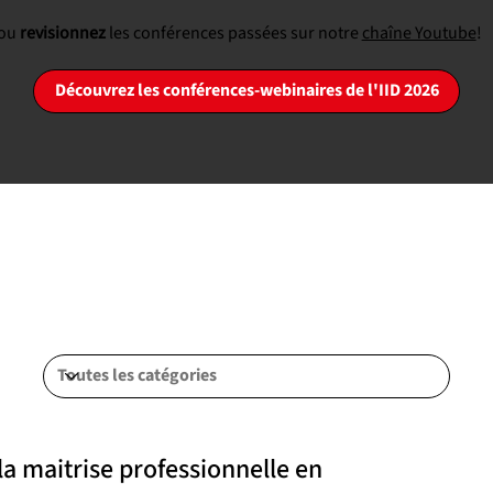
 ou
revisionnez
les conférences passées sur notre
chaîne Youtube
!
Découvrez les conférences-webinaires de l'IID 2026
 la maitrise professionnelle en