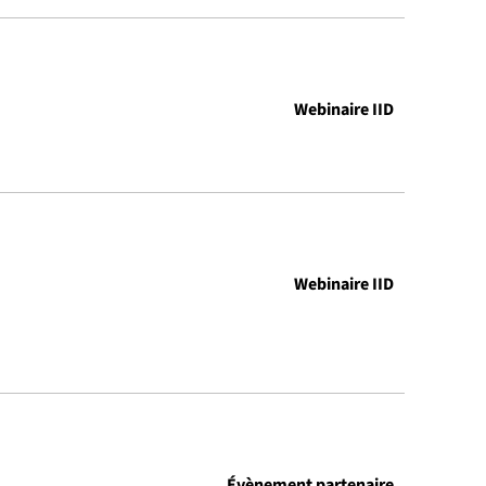
Webinaire IID
Webinaire IID
Évènement partenaire