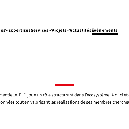
pos
Expertises
Services
Projets
Actualités
Évènements
ielle, l’IID joue un rôle structurant dans l’écosystème IA d’ici et d
données tout en valorisant les réalisations de ses membres chercheu