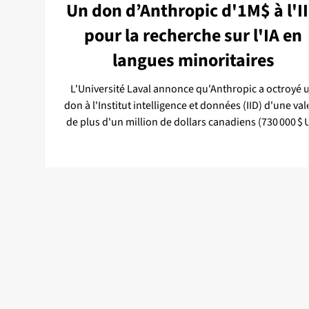
Un don d’Anthropic d'1M$ à l'I
pour la recherche sur l'IA en
langues minoritaires
L'Université Laval annonce qu'Anthropic a octroyé 
don à l'Institut intelligence et données (IID) d'une val
de plus d'un million de dollars canadiens (730 000 $ 
sous la forme de crédits donnant accès aux modèle
Claude. Les ressources rendues disponibles par ce don
soutiendront entre autres des projets de recherche 
membres chercheurs et étudiants de l’IID qui portent
l’évaluation des modèles d’intelligence artificielle (IA
langues et dialectes à faible r