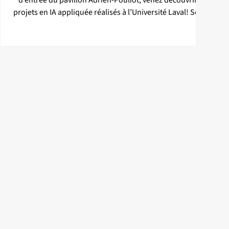
d’entrée du pavillon Adrien-Pouliot, venez découvrir 6
projets en IA appliquée réalisés à l’Université Laval! Sous
forme de séance d’affiches et de présentations en
continu, venez à la rencontre des personnes finissantes
à l'été 2026 (cohorte d'hiver 2026) de la maîtrise
professionnelle en informatique – intelligence artificielle
offerte à la Faculté des sciences et de génie de
l’Université Laval. Une riche occasion de d