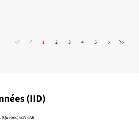
1
2
3
4
5
onnées (IID)
ec (Québec) G1V 0A6