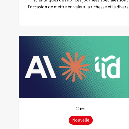
scientifiques de l'IID! Ces journées spéciales sont
l’occasion de mettre en valeur la richesse et la divers
de la recherche menée au sein de l’IID, de découvrir 
avancées concrètes et leurs applications, et de renfo
les liens au sein d'un écosystème vivant et dynamiqu
IA. 18 novembre - Présentations scientifiques, séan
d'affiches et réseautage Conférencier·ères* Kevin
Layton-Brown (conférencier principal) - direct
15 juil.
Nouvelle