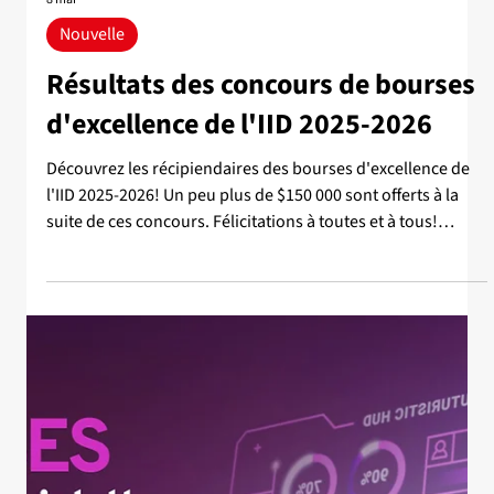
mieux la comprendre, l'encadrer et
innover
L'intelligence artificielle (IA) fait désormais partie du
quotidien, des salles de classe aux environnements de
travail. Mais encore faut-il pouvoir en parler avec justesse.
C'est dans cette optique que l'Office québécois de la langue
française (OQLF) a dévoilé, le 7 mai dernier, une version
actualisée et bonifiée de son vocabulaire de l'IA. Parmi les
contributeurs à cet outil de référence figure l'Institut
intelligence et données (IID) de l'Université Laval. Cette
nouvelle v