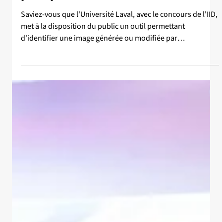
27 juil.
Article
Identifier les images créées par l'IA
pour préserver la confiance
Saviez-vous que l'Université Laval, avec le concours de l'IID,
met à la disposition du public un outil permettant
d'identifier une image générée ou modifiée par
l'intelligence artificielle? Le professeur et directeur
scientifique adjoint de l'IID, Jean-Francois Lalonde,
explique pourquoi le fait d'apposer une simple mention sur
de telles images contribue à façonner un environnement
numérique plus transparent, responsable et éthique.