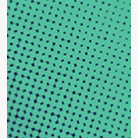
Nouvelle
Séance d'affiches des finissant.e.s
de la maitrise professionnelle en
informatique - IA, Été 2026
Le mercredi 12 avril entre 11h30 et 13h30, dans le hall
d’entrée du pavillon Adrien-Pouliot, venez découvrir 6
projets en IA appliquée réalisés à l’Université Laval! Sous
forme de séance d’affiches et de présentations en continu,
venez à la rencontre des personnes finissantes à l'été 2026
(cohorte d'hiver 2026) de la maîtrise professionnelle en
informatique – intelligence artificielle offerte à la Faculté
des sciences et de génie de l’Université Laval. Une riche
occasion de d