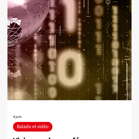
8 juil.
Nouvelle
3e édition de l’Atelier sur l'équité
et la discrimination en assurance
L’atelier sur l'équité et la discrimination en assurance est de
retour pour une troisième édition! Porté par l'évolution
rapide du domaine et le succès des éditions précédentes,
l’atelier s’étendra, pour la première fois, sur deux journées :
6-7 octobre 2026. Chercheur·es, régulateurs et régulatrices,
actuaires et juristes s’y réuniront autour des enjeux
d'équité dans la tarification et la pratique actuarielle. Date :
6-7 octobre 2026 Lieu : Université Laval - Pavillon La Lau