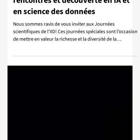
27 juil.
Nouvelle
Journées scientifiques de l'IID :
rencontres et découverte en IA et
en science des données
Nous sommes ravis de vous inviter aux Journées
scientifiques de l'IID! Ces journées spéciales sont l’occasion
de mettre en valeur la richesse et la diversité de la
recherche menée au sein de l’IID, de découvrir des
avancées concrètes et leurs applications, et de renforcer les
liens au sein d'un écosystème vivant et dynamique en IA. 18
novembre - Présentations scientifiques, séance d'affiches
et réseautage Conférencier·ères* Kevin Layton-Brown
(conférencier principal) - direct