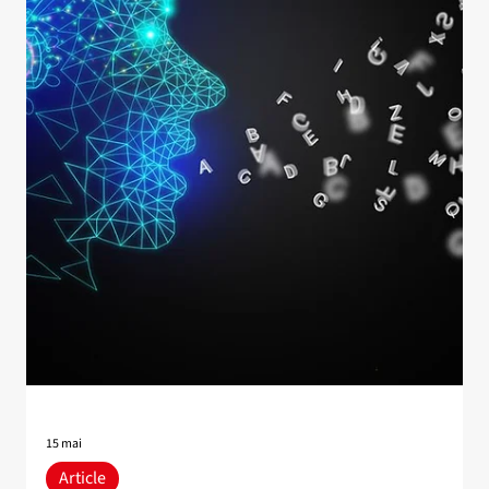
4 juin
Balado et vidéo
Visionnez les conférences-
webinaires de l'IID sur la
souveraineté numérique
La série de conférences-webinaires de l'IID de l'hiver 2026
sur la souveraineté numérique est maintenant entièrement
disponible. Consultez-les ici, ou sur la chaîne Youtube de