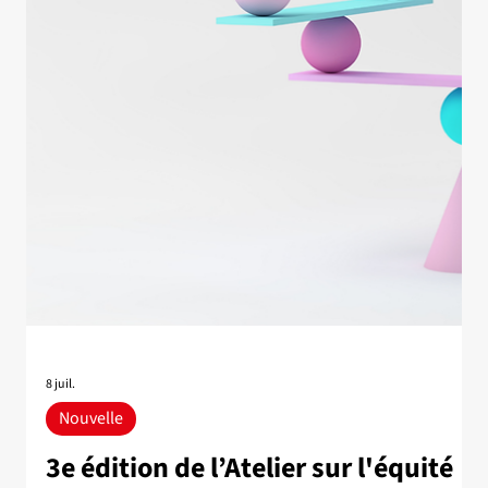
pour la recherche sur l'IA en
langues minoritaires
L'Université Laval annonce qu'Anthropic a octroyé un don à
l'Institut intelligence et données (IID) d'une valeur de plus
d'un million de dollars canadiens (730 000 $ US) sous la
forme de crédits donnant accès aux modèles Claude. Les
ressources rendues disponibles par ce don soutiendront
entre autres des projets de recherche de membres
chercheurs et étudiants de l’IID qui portent sur l’évaluation
des modèles d’intelligence artificielle (IA) en langues et
dialectes à faible r