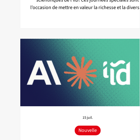
scientifiques de l'IID! Ces journées spéciales sont
l’occasion de mettre en valeur la richesse et la divers
de la recherche menée au sein de l’IID, de découvrir 
avancées concrètes et leurs applications, et de renfo
les liens au sein d'un écosystème vivant et dynamiqu
IA. 18 novembre - Présentations scientifiques, séan
d'affiches et réseautage Conférencier·ères* Kevin
Layton-Brown (conférencier principal) - direct
15 juil.
Nouvelle