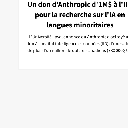
Un don d’Anthropic d'1M$ à l'I
pour la recherche sur l'IA en
langues minoritaires
L'Université Laval annonce qu'Anthropic a octroyé 
don à l'Institut intelligence et données (IID) d'une val
de plus d'un million de dollars canadiens (730 000 $ 
sous la forme de crédits donnant accès aux modèle
Claude. Les ressources rendues disponibles par ce don
soutiendront entre autres des projets de recherche 
membres chercheurs et étudiants de l’IID qui portent
l’évaluation des modèles d’intelligence artificielle (IA
langues et dialectes à faible r