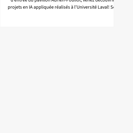
d’entrée du pavillon Adrien-Pouliot, venez découvrir 6
projets en IA appliquée réalisés à l’Université Laval! Sous
forme de séance d’affiches et de présentations en
continu, venez à la rencontre des personnes finissantes
à l'été 2026 (cohorte d'hiver 2026) de la maîtrise
professionnelle en informatique – intelligence artificielle
offerte à la Faculté des sciences et de génie de
l’Université Laval. Une riche occasion de d