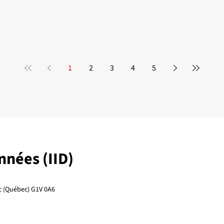
1
2
3
4
5
onnées (IID)
ec (Québec) G1V 0A6