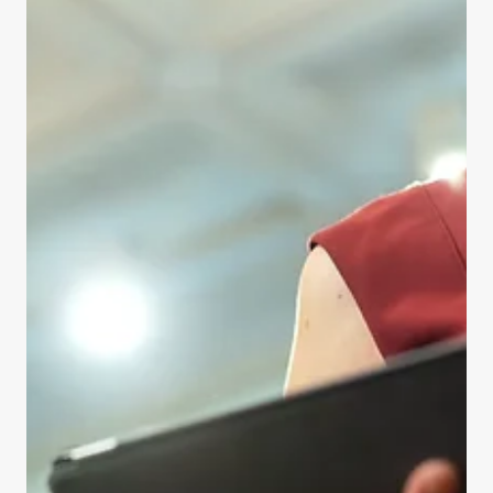
innover
L'intelligence artificielle (IA) fait désormais partie du
quotidien, des salles de classe aux environnements de
travail. Mais encore faut-il pouvoir en parler avec justesse.
C'est dans cette optique que l'Office québécois de la langue
française (OQLF) a dévoilé, le 7 mai dernier, une version
actualisée et bonifiée de son vocabulaire de l'IA. Parmi les
contributeurs à cet outil de référence figure l'Institut
intelligence et données (IID) de l'Université Laval. Cette
nouvelle v