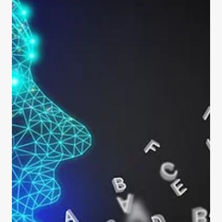
Visionnez les conférences-
webinaires de l'IID sur la
souveraineté numérique
La série de conférences-webinaires de l'IID de l'hiver 2026
sur la souveraineté numérique est maintenant entièrement
disponible. Consultez-les ici, ou sur la chaîne Youtube de
l'IID. Souveraineté numérique et IA : quelle trajectoire pour
le Québec? avec Christian Gagné, directeur de l’IID et
professeur à la Faculté de sciences et de génie de
l’Université Laval | 30 janvier 2026 Dans un écosystème
numérique dominé par quelques acteurs technologiques
majeurs, quelles stratégies