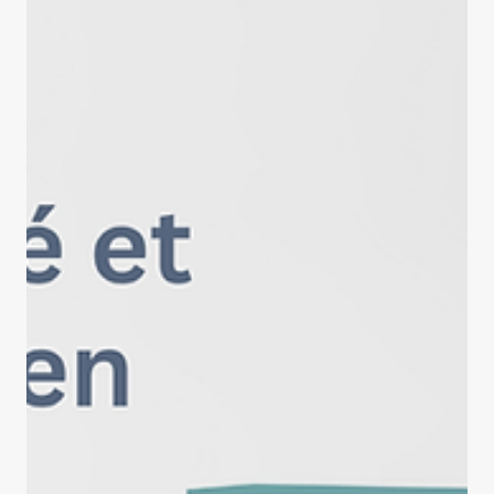
15 juil.
Nouvelle
Un don d’Anthropic d'1M$ à l'IID
pour la recherche sur l'IA en
langues minoritaires
L'Université Laval annonce qu'Anthropic a octroyé un don à
l'Institut intelligence et données (IID) d'une valeur de plus
d'un million de dollars canadiens (730 000 $ US) sous la
forme de crédits donnant accès aux modèles Claude. Les
ressources rendues disponibles par ce don soutiendront
entre autres des projets de recherche de membres
chercheurs et étudiants de l’IID qui portent sur l’évaluation
des modèles d’intelligence artificielle (IA) en langues et
dialectes à faible r