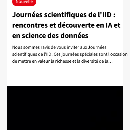
27 juil.
Nouvelle
Journées scientifiques de l'IID :
rencontres et découverte en IA et
en science des données
Nous sommes ravis de vous inviter aux Journées
scientifiques de l'IID! Ces journées spéciales sont l’occasion
de mettre en valeur la richesse et la diversité de la
recherche menée au sein de l’IID, de découvrir des
avancées concrètes et leurs applications, et de renforcer les
liens au sein d'un écosystème vivant et dynamique en IA. 18
novembre - Présentations scientifiques, séance d'affiches
et réseautage Conférencier·ères* Kevin Layton-Brown