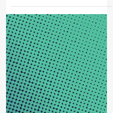
22 juil.
Nouvelle
Séance d'affiches des finissant.e.s
de la maitrise professionnelle en
informatique - IA, Été 2026
Le mercredi 12 avril entre 11h30 et 13h30, dans le hall
d’entrée du pavillon Adrien-Pouliot, venez découvrir 6
projets en IA appliquée réalisés à l’Université Laval! Sous
forme de séance d’affiches et de présentations en continu,
venez à la rencontre des personnes finissantes à l'été 2026
(cohorte d'hiver 2026) de la maîtrise professionnelle en
informatique – intelligence artificielle offerte à la Faculté
des sciences et de génie de l’Université Laval. Une riche
occasion de d