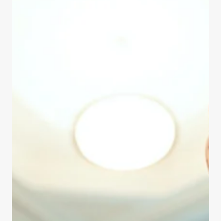
15 mai
Article
Nommer l'IA en français pour
mieux la comprendre, l'encadrer et