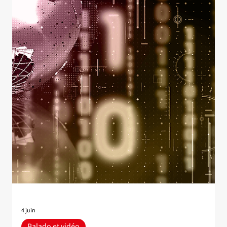
Nouvelle
3e édition de l’Atelier sur l'équité
et la discrimination en assurance
L’atelier sur l'équité et la discrimination en assurance est de
retour pour une troisième édition! Porté par l'évolution
rapide du domaine et le succès des éditions précédentes,
l’atelier s’étendra, pour la première fois, sur deux journées :
6-7 octobre 2026. Chercheur·es, régulateurs et régulatrices,
actuaires et juristes s’y réuniront autour des enjeux
d'équité dans la tarification et la pratique actuarielle. Date :
6-7 octobre 2026 Lieu : Université Laval - Pavillon La Lau