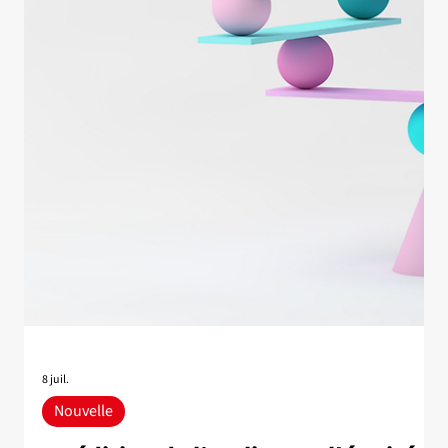
L'Université Laval annonce qu'Anthropic a octroyé un don à
l'Institut intelligence et données (IID) d'une valeur de plus
d'un million de dollars canadiens (730 000 $ US) sous la
forme de crédits donnant accès aux modèles Claude. Les
ressources rendues disponibles par ce don soutiendront
entre autres des projets de recherche de membres
chercheurs et étudiants de l’IID qui portent sur l’évaluation
des modèles d’intelligence artificielle (IA) en langues et
dialectes à faible r