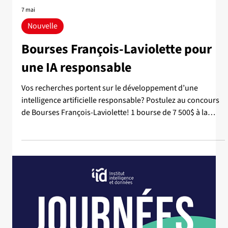
Nouvelle
Résultats des concours de bourses
d'excellence de l'IID 2025-2026
Découvrez les récipiendaires des bourses d'excellence de
l'IID 2025-2026! Un peu plus de $150 000 sont offerts à la
suite de ces concours. Félicitations à toutes et à tous!
AUTOMNE 2025 Bourse IID d’admission aux études
doctorales Mohamed Sadok Gastli - Dir. Sylvie Daniel
Francesco Paissan - Dir. Cem Subakan Bourse IID de
solidarité aux études supérieures Benjamin Leblanc - Pascal
Germain Isaac Néri Gomez-Sarmiento - Dir. Philippe
Després Bourse IID de stage