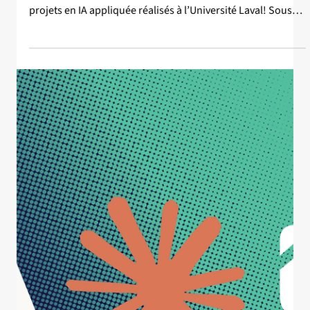
22 juil.
Nouvelle
Séance d'affiches des finissant.e.s
de la maitrise professionnelle en
informatique - IA, Été 2026
Le mercredi 12 avril entre 11h30 et 13h30, dans le hall
d’entrée du pavillon Adrien-Pouliot, venez découvrir 6
projets en IA appliquée réalisés à l’Université Laval! Sous
forme de séance d’affiches et de présentations en continu,
venez à la rencontre des personnes finissantes à l'été 2026
(cohorte d'hiver 2026) de la maîtrise professionnelle en
informatique – intelligence artificielle offerte à la Faculté
des sciences et de génie de l’Université Laval. Une riche