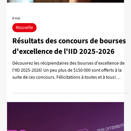
L'intelligence artificielle (IA) fait désormais partie du
quotidien, des salles de classe aux environnements de
travail. Mais encore faut-il pouvoir en parler avec justesse.
C'est dans cette optique que l'Office québécois de la langue
française (OQLF) a dévoilé, le 7 mai dernier, une version
actualisée et bonifiée de son vocabulaire de l'IA. Parmi les
contributeurs à cet outil de référence figure l'Institut
intelligence et données (IID) de l'Université Laval. Cette
nouvelle v