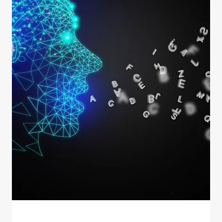
4 juin
Balado et vidéo
Visionnez les conférences-
webinaires de l'IID sur la
souveraineté numérique
La série de conférences-webinaires de l'IID de l'hiver 2026
sur la souveraineté numérique est maintenant entièrement
disponible. Consultez-les ici, ou sur la chaîne Youtube de
l'IID. Souveraineté numérique et IA : quelle trajectoire pour
le Québec? avec Christian Gagné, directeur de l’IID et
professeur à la Faculté de sciences et de génie de